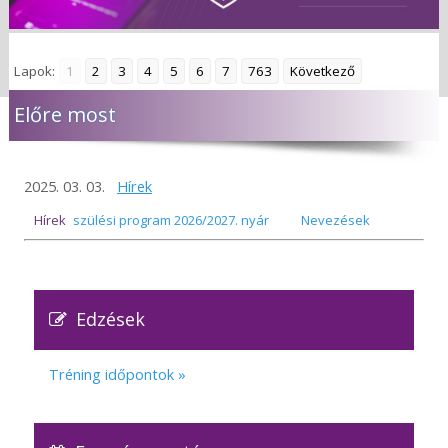
Lapok:
1
2
3
4
5
6
7
763
Következő
Előre most
2025. 03. 03.
Hírek
Felkészülési program 2026/2027. nyár
Hírek
Nevezések
Edzések
Tréning időpontok »