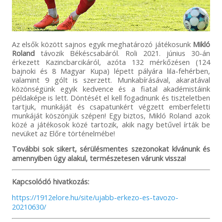
Az elsők között sajnos egyik meghatározó játékosunk
Mikló
Roland
távozik Békéscsabáról. Roli 2021. június 30-án
érkezett Kazincbarcikáról, azóta 132 mérkőzésen (124
bajnoki és 8 Magyar Kupa) lépett pályára lila-fehérben,
valamint 9 gólt is szerzett. Munkabírásával, akaratával
közönségünk egyik kedvence és a fiatal akadémistáink
példaképe is lett. Döntését el kell fogadnunk és tiszteletben
tartjuk, munkáját és csapatunkért végzett emberfeletti
munkáját köszönjük szépen! Egy biztos, Mikló Roland azok
közé a játékosok közé tartozik, akik nagy betűvel írták be
nevüket az Előre történelmébe!
További sok sikert, sérülésmentes szezonokat kívánunk és
amennyiben úgy alakul, természetesen várunk vissza!
Kapcsolódó hivatkozás:
https://1912elore.hu/site/ujabb-erkezo-es-tavozo-
20210630/